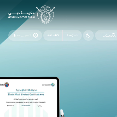
65+ لغة
English
تسجيل دخول
إمكانية
الوصول
ث