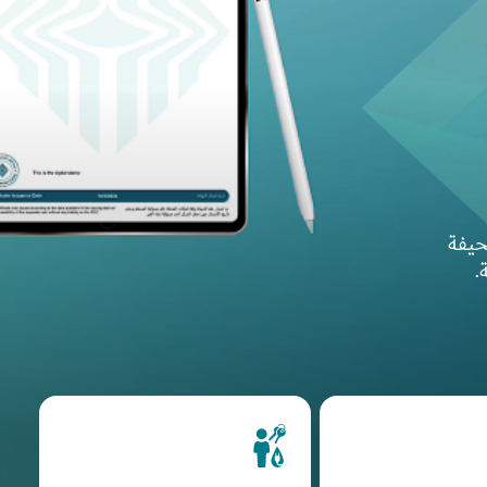
ي
حيفة
.