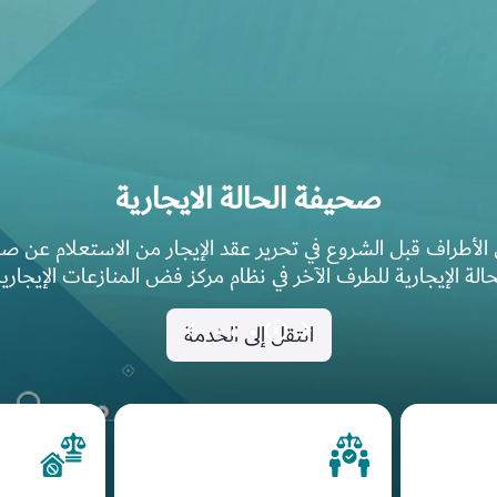
المحكمة الافتراضية
صحيفة الحالة الايجارية
منصة افتراضية لإدارة جلسات التقاضي عن بعد بتقنية
هيئة القضائية لفض تنازع الاختصاص بين محاكم مركز دبي المال
الأطراف قبل الشروع في تحرير عقد الإيجار من الاستعلام عن ص
الميتافيرس.
العالمي والجهات القضائية في إمارة دبي
حالة الإيجارية للطرف الآخر في نظام مركز فض المنازعات الإيجارية
الدخول
زيارة إلى الموقع
انتقل إلى الخدمة