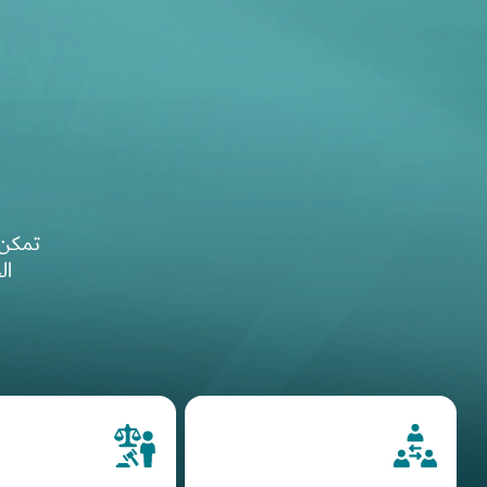
ال
تمكن 
ال